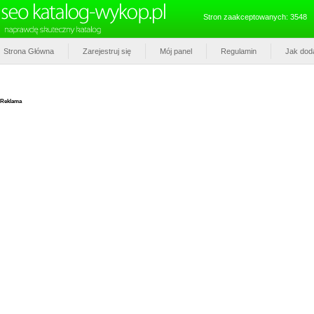
Stron zaakceptowanych: 3548
Strona Główna
Zarejestruj się
Mój panel
Regulamin
Jak dod
Reklama