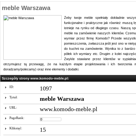
meble Warszawa
Żeby twoje meble spełniały dokładnie wsz
funkcjonalne i praktyczne jak również muszą b
istnieje na rynku od długiego czasu. Naszą spe
meble na zamówienie naszych klientów. Czemu 
wymiar przez firmę Komodo? Przede wszystki
pomieszczenia, zwłaszcza jeśli jest ono w niet
do kuchni na zamówienie. Wynika to z bardzo
półek ich wymiary etc. Drugim z kolei najcz
Zwykle stawiane przez klientów w sypialnia
otrzymujesz tą przewagę, że na każdym etapie projektowania i ich tworzenia m
doradzamy/polecamy) oraz inne elementy i dodatki.
Szczegóły strony www.komodo-meble.pl:
ID:
1097
Tytuł:
meble Warszawa
URL:
www.komodo-meble.pl
PageRank:
Kliknięć:
15