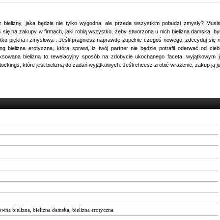
 bielizny, jaka będzie nie tylko wygodna, ale przede wszystkim pobudzi zmysły? Musi
się na zakupy w firmach, jaki robią wszystko, żeby stworzona u nich bielizna damska, by
ko piękna i zmysłowa . Jeśli pragniesz naprawdę zupełnie czegoś nowego, zdecyduj się 
ng bielizna erotyczna, która sprawi, iż twój partner nie będzie potrafił oderwać od cieb
ksowana bielizna to rewelacyjny sposób na zdobycie ukochanego faceta. wyjątkowym j
tockings, które jest bielizną do zadań wyjątkowych. Jeśli chcesz zrobić wrażenie, zakup ją j
owna bielizna
,
bielizna damska
,
bielizna erotyczna