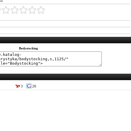
ka
Bodystocking
3
26