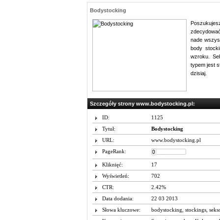
Bodystocking
Poszukujesz
zdecydować 
nade wszyst
body stocki
wzroku. Se
typem jest s
dzisiaj.
Szczegóły strony www.bodystocking.pl:
ID:
1125
Tytuł:
Bodystocking
URL:
www.bodystocking.pl
PageRank:
Kliknięć:
17
Wyświetleń:
702
CTR:
2.42%
Data dodania:
22 03 2013
Słowa kluczowe:
bodystocking
,
stockings
,
seks