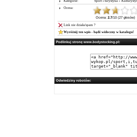
Kategorie:
Sport i turystyka
»
Kulturysty
Ocena:
Ocena:
2.7
/10 (27 głosów)
Link nie działa/spam ?
Wyróżnij ten wpis - bądź widoczny w katalogu!
Podlinkuj stronę www.bodystocking.pl:
Odwiedziny robotów: