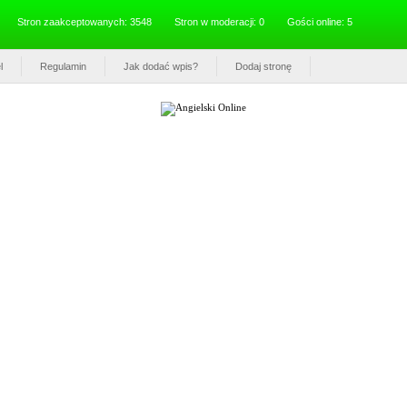
Stron zaakceptowanych: 3548
Stron w moderacji: 0
Gości online: 5
l
Regulamin
Jak dodać wpis?
Dodaj stronę