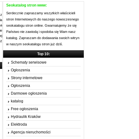
Seokatalog stron www:
Serdecznie zapraszamy wszytkich właścicieli
sz
stron Internetowych do naszego nowoczesnego
ła
na
seokatalogu stron online. Gwarnatujemy że się
ie
Państwo nie zawiodą i spodoba się Wam nasz
ej
katalog. Zapraszam do dodawania swoich witryn
uż
w naszym seokatalogu stron już dziś.
Top 10:
Schematy serwisowe
Ogłoszenia
Strony internetowe
Ogłoszenia
Darmowe ogłoszenia
katalog
Free ogłoszenia
Hydraulik Kraków
Elektroda
Agencja nieruchomości