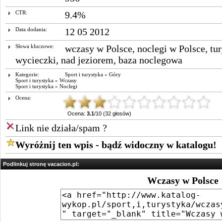
CTR:
9.4%
Data dodania:
12 05 2012
Słowa kluczowe:
wczasy w Polsce
,
noclegi w Polsce
,
tu
wycieczki
,
nad jeziorem
,
baza noclegowa
Kategorie:
Sport i turystyka
»
Góry
Sport i turystyka
»
Wczasy
Sport i turystyka
»
Noclegi
Ocena:
Ocena:
3.1
/10 (32 głosów)
Link nie działa/spam ?
Wyróżnij ten wpis - bądź widoczny w katalogu!
Podlinkuj stronę vacacion.pl:
Wczasy w Polsce