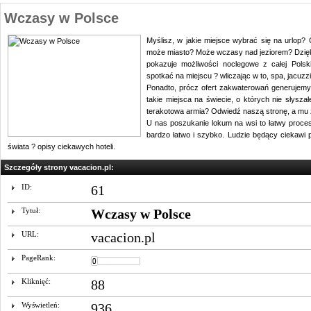
Wczasy w Polsce
Myślisz, w jakie miejsce wybrać się na urlop?
może miasto? Może wczasy nad jeziorem? Dzięk
pokazuje możliwości noclegowe z całej Pols
spotkać na miejscu ? wliczając w to, spa, jacuzzi
Ponadto, prócz ofert zakwaterowań generujemy
takie miejsca na świecie, o których nie słysza
terakotowa armia? Odwiedź naszą stronę, a mu
U nas poszukanie lokum na wsi to łatwy proce
bardzo łatwo i szybko. Ludzie będący ciekaw
świata ? opisy ciekawych hoteli.
Szczegóły strony vacacion.pl:
ID:
61
Tytuł:
Wczasy w Polsce
URL:
vacacion.pl
PageRank:
Kliknięć:
88
Wyświetleń:
936