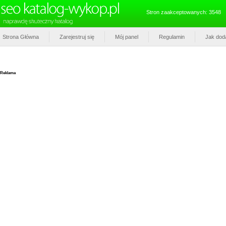
Stron zaakceptowanych: 3548
Strona Główna
Zarejestruj się
Mój panel
Regulamin
Jak dod
Reklama