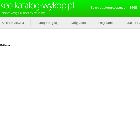
Stron zaakceptowanych: 3548
Strona Główna
Zarejestruj się
Mój panel
Regulamin
Jak dod
Reklama