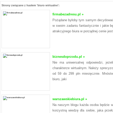
Strony związane z hasłem 'biuro wirtualne':
firmabezadresu.pl »
Pożądane byłoby tym samym decydować si
w swoim zadaniu fantastycznie i jakie b
atrakcyjnego biura w porządnej cenie jes
biznesdoprzodu.pl »
Nie ma uniwersalnej odpowiedzi, jeże
charakterze wirtualnym. Należy sprecyzo
od 59 do 299 pln miesięcznie. Mnóstw
biuro, jaki
warszawskiebiura.pl »
Na naszym blogu każda osoba będzie w 
korzystną wiedzę dla siebie, jaka przeł