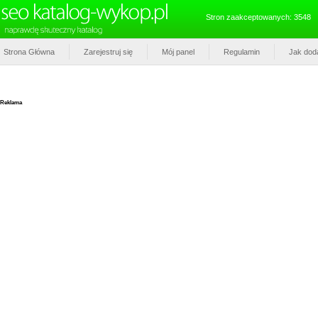
Stron zaakceptowanych: 3548
Strona Główna
Zarejestruj się
Mój panel
Regulamin
Jak dod
Reklama