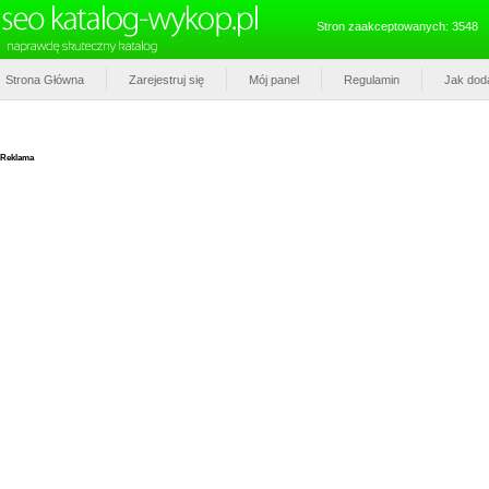
Stron zaakceptowanych: 3548
Strona Główna
Zarejestruj się
Mój panel
Regulamin
Jak dod
Reklama