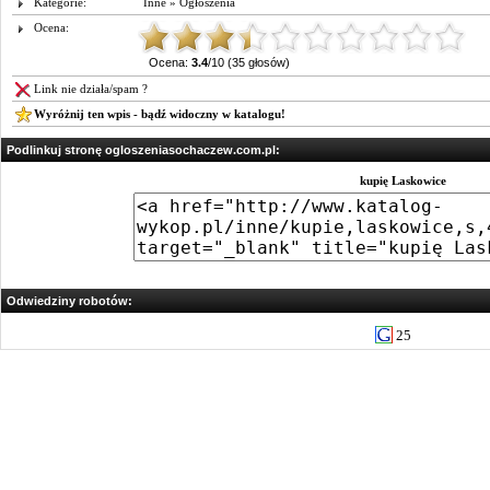
Kategorie:
Inne
»
Ogłoszenia
Ocena:
Ocena:
3.4
/10 (35 głosów)
Link nie działa/spam ?
Wyróżnij ten wpis - bądź widoczny w katalogu!
Podlinkuj stronę ogloszeniasochaczew.com.pl:
kupię Laskowice
Odwiedziny robotów:
25