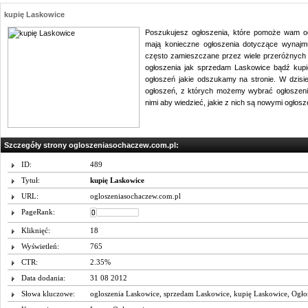
kupię Laskowice
Poszukujesz ogłoszenia, które pomoże wam 
mają konieczne ogłoszenia dotyczące wynajm
często zamieszczane przez wiele przeróżnych o
ogłoszenia jak sprzedam Laskowice bądź kupię
ogłoszeń jakie odszukamy na stronie. W dzisi
ogłoszeń, z których możemy wybrać ogłoszenia
nimi aby wiedzieć, jakie z nich są nowymi ogłosz
Szczegóły strony ogloszeniasochaczew.com.pl:
ID:
489
Tytuł:
kupię Laskowice
URL:
ogloszeniasochaczew.com.pl
PageRank:
Kliknięć:
18
Wyświetleń:
765
CTR:
2.35%
Data dodania:
31 08 2012
Słowa kluczowe:
ogloszenia Laskowice
,
sprzedam Laskowice
,
kupię Laskowice
,
Ogło