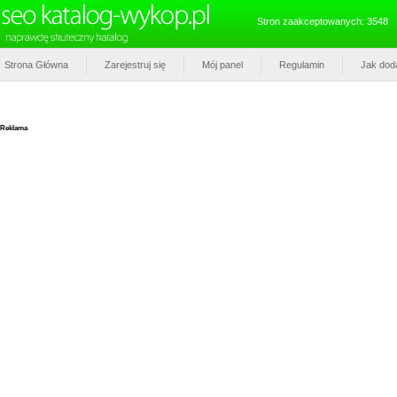
Stron zaakceptowanych: 3548
Strona Główna
Zarejestruj się
Mój panel
Regulamin
Jak dod
Reklama