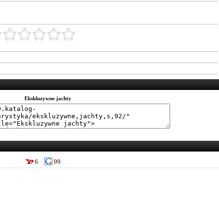
Ekskluzywne jachty
6
99