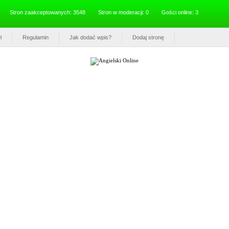
Stron zaakceptowanych: 3548
Stron w moderacji: 0
Gości online: 3
l
Regulamin
Jak dodać wpis?
Dodaj stronę