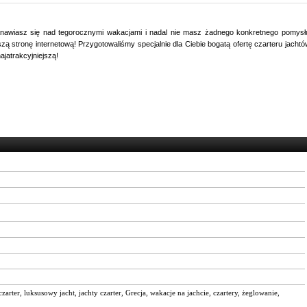
anawiasz się nad tegorocznymi wakacjami i nadal nie masz żadnego konkretnego pomysł
ą stronę internetową! Przygotowaliśmy specjalnie dla Ciebie bogatą ofertę czarteru jachtó
ajatrakcyjniejszą!
czarter
,
luksusowy jacht
,
jachty czarter
,
Grecja
,
wakacje na jachcie
,
czartery
,
żeglowanie
,