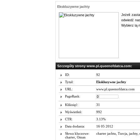
Ekskluzywne jachty
Jeżeli zast
odwiedź nasz
Wybierz tą n
Szczegóły strony www.pl.queenofdatca.com:
ID:
92
Tytuł:
Ekskluzywne jachty
URL:
www.pl.queenofdatca.com
PageRank:
Kliknięć:
31
Wyświetleń:
992
CTR:
3.13%
Data dodania:
16 05 2012
Słowa kluczowe:
charter jachtu
,
Turcja
,
jachty
,
charter
,
Oman