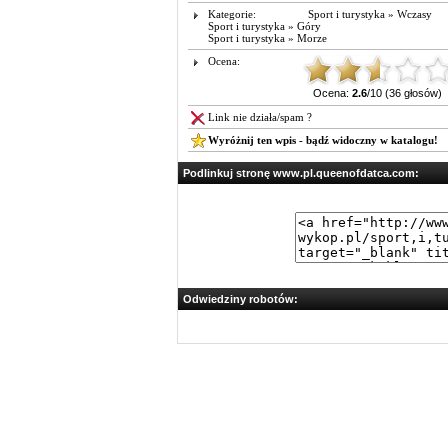
Kategorie:
Sport i turystyka
»
Wczasy
Sport i turystyka
»
Góry
Sport i turystyka
»
Morze
Ocena:
Ocena:
2.6
/10 (36 głosów)
Link nie działa/spam ?
Wyróżnij ten wpis - bądź widoczny w katalogu!
Podlinkuj stronę www.pl.queenofdatca.com:
Odwiedziny robotów: