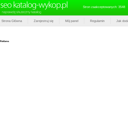
Stron zaakceptowanych: 3548
Strona Główna
Zarejestruj się
Mój panel
Regulamin
Jak dod
Reklama