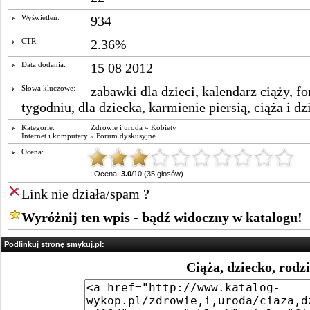
Wyświetleń:
934
CTR:
2.36%
Data dodania:
15 08 2012
Słowa kluczowe:
zabawki dla dzieci
,
kalendarz ciąży
,
fo
tygodniu
,
dla dziecka
,
karmienie piersią
,
ciąża i dz
Kategorie:
Zdrowie i uroda
»
Kobiety
Internet i komputery
»
Forum dyskusyjne
Ocena:
Ocena:
3.0
/10 (35 głosów)
Link nie działa/spam ?
Wyróżnij ten wpis - bądź widoczny w katalogu!
Podlinkuj stronę smykuj.pl:
Ciąża, dziecko, rodz