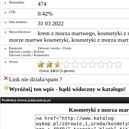
Wyświetleń:
474
CTR:
0.42%
Data dodania:
31 03 2022
Słowa kluczowe:
krem z morza martwego
,
kosmetyki z 
morze martwe kosmetyki
,
kosmetyki z morza mar
Kategorie:
Zdrowie i uroda
»
Uroda
Zdrowie i uroda
»
Kobiety
Zdrowie i uroda
»
Kosmetyka
Ocena:
Ocena:
2.6
/10 (5 głosów)
Link nie działa/spam ?
Wyróżnij ten wpis - bądź widoczny w katalogu!
Podlinkuj stronę judaicashop.pl:
Kosmetyki z morza ma