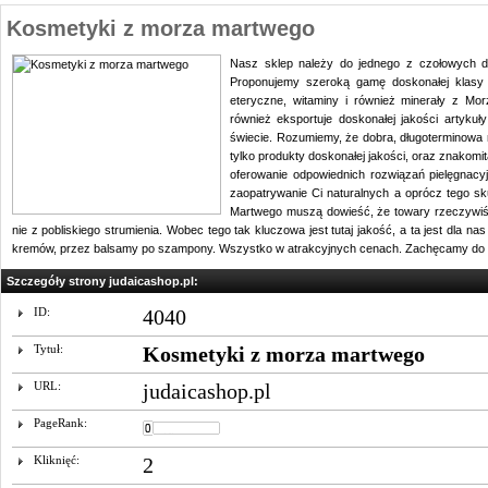
Kosmetyki z morza martwego
Nasz sklep należy do jednego z czołowych
Proponujemy szeroką gamę doskonałej klasy pr
eteryczne, witaminy i również minerały z Mo
również eksportuje doskonałej jakości artykuły
świecie. Rozumiemy, że dobra, długoterminowa 
tylko produkty doskonałej jakości, oraz znakomit
oferowanie odpowiednich rozwiązań pielęgnacyj
zaopatrywanie Ci naturalnych a oprócz tego 
Martwego muszą dowieść, że towary rzeczywiśc
nie z pobliskiego strumienia. Wobec tego tak kluczowa jest tutaj jakość, a ta jest dla
kremów, przez balsamy po szampony. Wszystko w atrakcyjnych cenach. Zachęcamy do za
Szczegóły strony judaicashop.pl:
ID:
4040
Tytuł:
Kosmetyki z morza martwego
URL:
judaicashop.pl
PageRank:
Kliknięć:
2