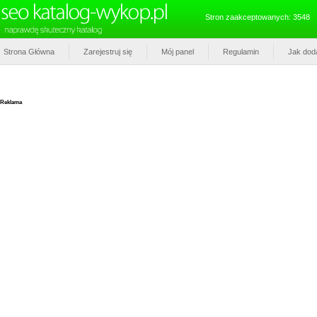
Stron zaakceptowanych: 3548
Strona Główna
Zarejestruj się
Mój panel
Regulamin
Jak dod
Reklama