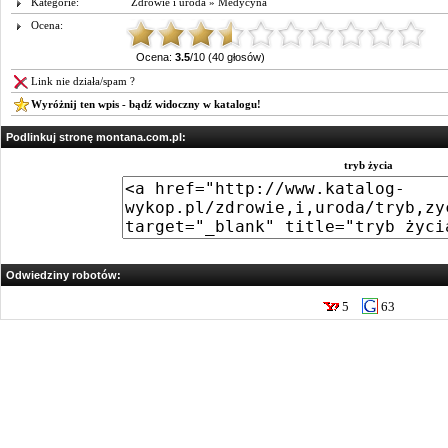
Kategorie:
Zdrowie i uroda
»
Medycyna
Ocena:
Ocena:
3.5
/10 (40 głosów)
Link nie działa/spam ?
Wyróżnij ten wpis - bądź widoczny w katalogu!
Podlinkuj stronę montana.com.pl:
tryb życia
Odwiedziny robotów:
5
63