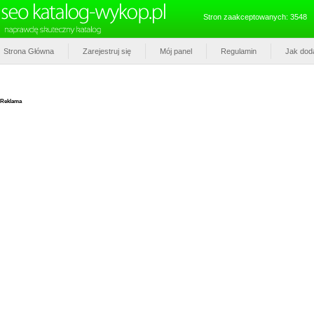
Stron zaakceptowanych: 3548
Strona Główna
Zarejestruj się
Mój panel
Regulamin
Jak dod
Reklama