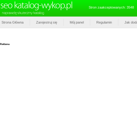
Stron zaakceptowanych: 3548
Strona Główna
Zarejestruj się
Mój panel
Regulamin
Jak dod
Reklama