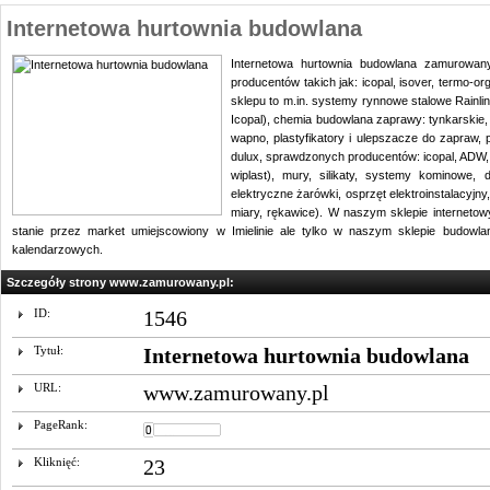
Internetowa hurtownia budowlana
Internetowa hurtownia budowlana zamurowany
producentów takich jak: icopal, isover, termo-or
sklepu to m.in. systemy rynnowe stalowe Rainlin
Icopal), chemia budowlana zaprawy: tynkarskie,
wapno, plastyfikatory i ulepszacze do zapraw, pi
dulux, sprawdzonych producentów: icopal, ADW, ty
wiplast), mury, silikaty, systemy kominowe, 
elektryczne żarówki, osprzęt elektroinstalacyjny
miary, rękawice). W naszym sklepie interneto
stanie przez market umiejscowiony w Imielinie ale tylko w naszym sklepie budow
kalendarzowych.
Szczegóły strony www.zamurowany.pl:
ID:
1546
Tytuł:
Internetowa hurtownia budowlana
URL:
www.zamurowany.pl
PageRank:
Kliknięć:
23