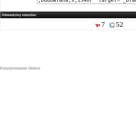
Odwiedziny robotów:
7
52
Pozycjonowanie Gliwice