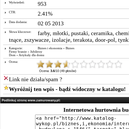
Wyświetleń:
953
CTR:
2.41%
Data dodania:
02 05 2013
Słowa kluczowe:
farby
,
młotki
,
pustaki
,
ceramika
,
chem
tnące
,
zszywacze
,
izolacje
,
terakota
,
door-pol
,
tynk
Kategorie:
Biznes i ekonomia
»
Biznes
Firmy branże
»
Jubilerzy
Dom
»
Artykuły dla domu
Ocena:
Ocena:
3.6
/10 (49 głosów)
Link nie działa/spam ?
Wyróżnij ten wpis - bądź widoczny w katalogu!
Podlinkuj stronę www.zamurowany.pl:
Internetowa hurtownia b