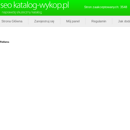
Stron zaakceptowanych: 3548
Strona Główna
Zarejestruj się
Mój panel
Regulamin
Jak dod
Reklama