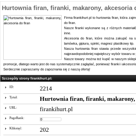
Hurtownia firan, firanki, makarony, akcesoria 
Firma firankihurt.pl to hurtownia firan, która z
do firan.
Nasze firanki wykonane są z różnych materiałów 
inne.
Akcesoria do firan, które można zakupić na stro
lamówka, gipiura, spinki, magnez plastikowy itp.
Nasza hurtownia firan stawia przede wszystk
najprawdopodobniej największy wybór towaru w p
Nasze towary można też kupić w naszym sklepie 
promocje, dlatego warto jest do nas systematycznie zaglądać, ponieważ firanki i akcesor
Serdecznie zapraszamy do zapoznania się z naszą ofertą!
Szczegóły strony firankihurt.pl:
ID:
2214
Tytuł:
Hurtownia firan, firanki, makarony, 
URL:
firankihurt.pl
PageRank:
Kliknięć:
202