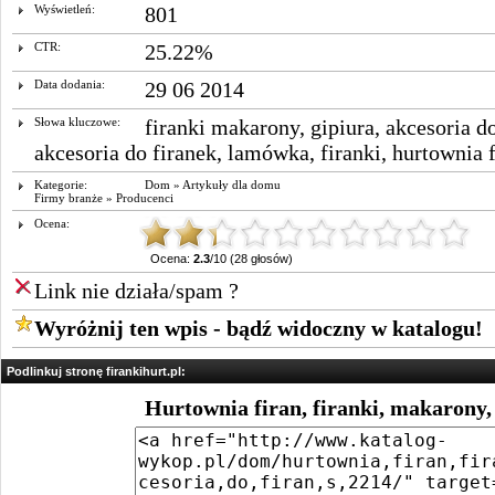
Wyświetleń:
801
CTR:
25.22%
Data dodania:
29 06 2014
Słowa kluczowe:
firanki makarony
,
gipiura
,
akcesoria do
akcesoria do firanek
,
lamówka
,
firanki
,
hurtownia f
Kategorie:
Dom
»
Artykuły dla domu
Firmy branże
»
Producenci
Ocena:
Ocena:
2.3
/10 (28 głosów)
Link nie działa/spam ?
Wyróżnij ten wpis - bądź widoczny w katalogu!
Podlinkuj stronę firankihurt.pl:
Hurtownia firan, firanki, makarony, 