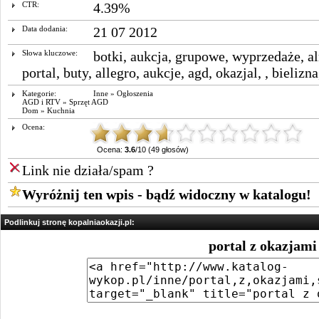
CTR:
4.39%
Data dodania:
21 07 2012
Słowa kluczowe:
botki
,
aukcja
,
grupowe
,
wyprzedaże
,
a
portal
,
buty
,
allegro
,
aukcje
, agd,
okazjal
, ,
bielizna
Kategorie:
Inne
»
Ogłoszenia
AGD i RTV
»
Sprzęt AGD
Dom
»
Kuchnia
Ocena:
Ocena:
3.6
/10 (49 głosów)
Link nie działa/spam ?
Wyróżnij ten wpis - bądź widoczny w katalogu!
Podlinkuj stronę kopalniaokazji.pl:
portal z okazjami