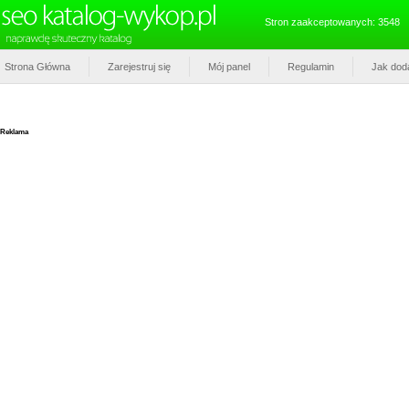
Stron zaakceptowanych: 3548
Strona Główna
Zarejestruj się
Mój panel
Regulamin
Jak dod
Reklama