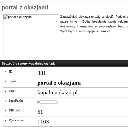
portal z okazjami
Zauważyłeś ciekawą okazję w sieci?. Podziel 
przez innych. Dodaj bezpłatnie swoją rekl
Poinformuj Internautów o wyprzedaży bądź p
Wydobądź z sieci najlepsze okazje!
Szczegóły strony kopalniaokazji.pl:
ID:
381
Tytuł:
portal z okazjami
URL:
kopalniaokazji.pl
PageRank:
Kliknięć:
51
Wyświetleń:
1163