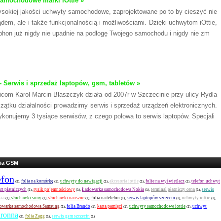
amochodowe marki iOttie »
wysokiej jakości uchwyty samochodowe, zaprojektowane po to by cieszyć nie
ądem, ale i także funkcjonalnością i możliwościami. Dzięki uchwytom iOttie,
phon już nigdy nie upadnie na podłogę Twojego samochodu i nigdy nie zm
- Serwis i sprzedaż laptopów, gsm, tabletów »
icom Karol Marcin Błaszczyk działa od 2007r w Szczecinie przy ulicy Rydla
zątku działalności prowadzimy serwis i sprzedaż urządzeń elektronicznych.
konujemy 3 tysiące serwisów, z czego połowa to serwis laptopów. Specjali
ria GSM
efon
folia na komórkę
uchwyty do nawigacji
akcesoria iottie
folie na wyświetlacz
telefon uchwyt
,
,
,
,
,
(3)
(1)
(1)
(1)
(1)
rt płatniczych
rysik pojemnościowy
Ładowarka samochodowa Nokia
terminal płatniczy cena
serwis
,
,
,
,
(1)
(1)
(1)
(1)
kia
słuchawki sony
słuchawki nauszne
folia na telefon
serwis laptopów szczecin
uchwyty iottie
,
,
,
,
,
,
(1)
(1)
(1)
(1)
(1)
(1)
owarka samochodowa Samsung
folia Brando
karta pamięci
uchwyty samochodowe iottie
uchwyt
,
,
,
,
(1)
(1)
(1)
(1)
hronna
folia Zagg
serwis gsm szczecin
,
,
(2)
(1)
(1)