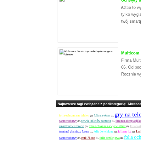
Uchwyty s
iOttie to 
tylko wygl
twój smart
Multicom 
Firma Mult
66. Od poc
Rocznie wy
Najnowsze tagi związane z podkategorią: Akceso
gry na tel
folia ochronna na telefon
folia na ekran
,
,
(1)
(1)
samochodowy
serwis tabletów szczecin
forum o akceptacji ka
,
,
(1)
(1)
smartfonów szczecin
folia ochronna na wyświetlacz
folia No
,
,
(1)
(1)
terminal płatniczy forum
folia do telefonu
folia na lcd
Ład
,
,
,
(1)
(1)
(1)
folia oc
samochodowy
etui iPhone
folia bezklejowa
,
,
,
(1)
(1)
(1)