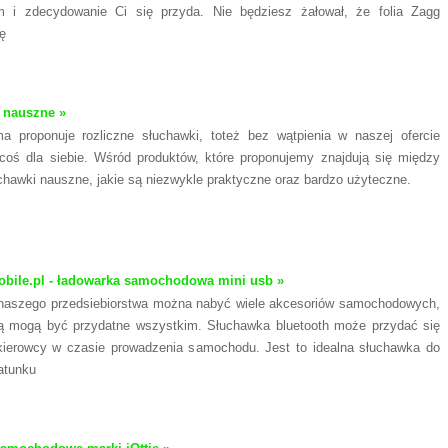
m i zdecydowanie Ci się przyda. Nie będziesz żałował, że folia Zagg
ię
 nauszne »
ma proponuje rozliczne słuchawki, toteż bez wątpienia w naszej ofercie
coś dla siebie. Wśród produktów, które proponujemy znajdują się między
chawki nauszne, jakie są niezwykle praktyczne oraz bardzo użyteczne.
ile.pl - ładowarka samochodowa mini usb »
 naszego przedsiebiorstwa można nabyć wiele akcesoriów samochodowych,
ą mogą być przydatne wszystkim. Słuchawka bluetooth może przydać się
ierowcy w czasie prowadzenia samochodu. Jest to idealna słuchawka do
atunku