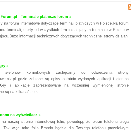
-Forum.pl - Terminale płatnicze forum »
 na forum internetowe dotyczące terminali płatniczych w Polsce.Na forum
jmu terminali, oferty od wszystkich firm instalujących terminale w Polsce w
jscu.Dużo informacji technicznych dotyczących technicznej strony działan
gry »
eli telefonów komórkowych zachęcamy do odwiedzenia strony
we.biz.pl gdzie zebrane są opisy ostatnio wydanych aplikacji i gier na
Gry i aplikacje zaprezentowane na wcześniej wymienionej stronie
e są na kilkanaście k
ronna na wyświetlacz »
na naszej stronie internetowej folie, powodują, że ekran telefonu ulega
ji. Tak więc taka folia Brando będzie dla Twojego telefonu prawdziwym