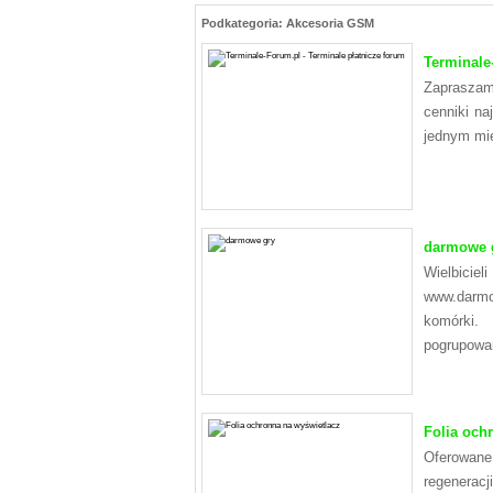
Podkategoria: Akcesoria GSM
Terminale
Zapraszamy
cenniki na
jednym mie
darmowe 
Wielbici
www.darmo
komórki. 
pogrupowan
Folia och
Oferowane 
regenerac