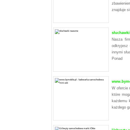
zbawienie
znajduje s
słuchawki
Nasza fir
odkryjesz 
innymi słu
Ponad
www.bymob
W ofercie
które mog
każdemu k
każdego g