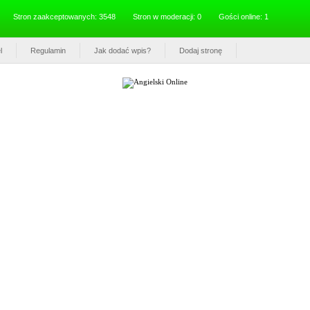
Stron zaakceptowanych: 3548
Stron w moderacji: 0
Gości online: 1
l
Regulamin
Jak dodać wpis?
Dodaj stronę